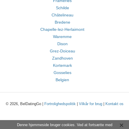
Frameries
Schilde
Châtelineau
Bredene
Chapelle-lez-Herlaimont
Waremme
Dison
Grez-Doiceau
Zandhoven
Kortemark
Gosselies
Belgien
© 2026, BelDatingGo |
Fortrolighedspolitik
|
Vilkår for brug
|
Kontakt os
Denne hjemmeside bruger cookies. Ved at fortsætte med