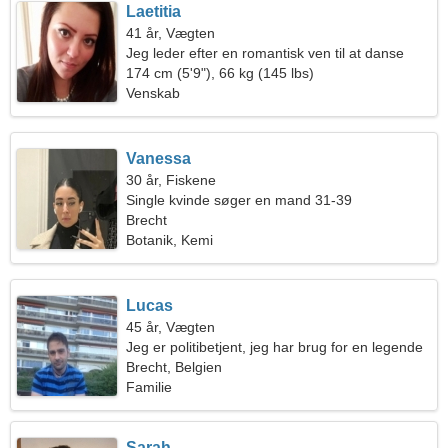
Laetitia
41 år, Vægten
Jeg leder efter en romantisk ven til at danse
sammen
174 cm (5'9"), 66 kg (145 lbs)
Venskab
Vanessa
30 år, Fiskene
Single kvinde søger en mand 31-39
Brecht
Botanik, Kemi
Lucas
45 år, Vægten
Jeg er politibetjent, jeg har brug for en legende
kvinde
Brecht, Belgien
Familie
Sarah