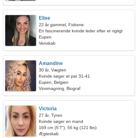
Elise
22 år gammel, Fiskene
En fascinerende kvinde leder efter et rigtigt
forhold
Eupen
Venskab
Amandine
30 år, Vægten
Kvinde søger et par 31-41
Eupen, Belgien
Vinsmagning, Biograf
Victoria
27 år, Tyren
Kvinde søger en mand
169 cm (5'7"), 55 kg (121 lbs)
Ægteskab