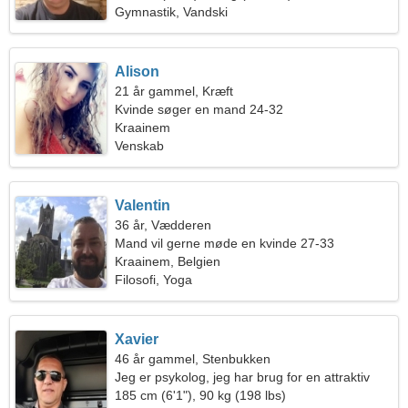
Gymnastik, Vandski
Alison
21 år gammel, Kræft
Kvinde søger en mand 24-32
Kraainem
Venskab
Valentin
36 år, Vædderen
Mand vil gerne møde en kvinde 27-33
Kraainem, Belgien
Filosofi, Yoga
Xavier
46 år gammel, Stenbukken
Jeg er psykolog, jeg har brug for en attraktiv
kvinde
185 cm (6'1"), 90 kg (198 lbs)