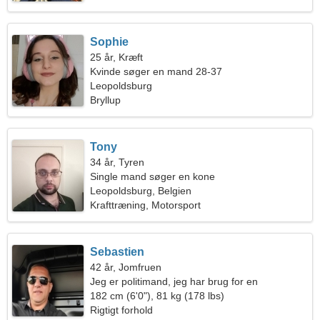
Sophie
25 år, Kræft
Kvinde søger en mand 28-37
Leopoldsburg
Bryllup
Tony
34 år, Tyren
Single mand søger en kone
Leopoldsburg, Belgien
Krafttræning, Motorsport
Sebastien
42 år, Jomfruen
Jeg er politimand, jeg har brug for en
usædvanlig kvinde
182 cm (6'0"), 81 kg (178 lbs)
Rigtigt forhold