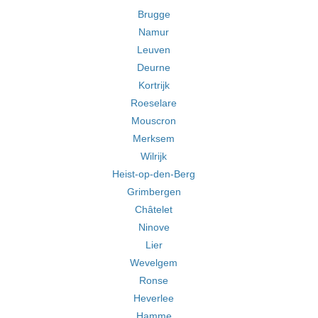
Brugge
Namur
Leuven
Deurne
Kortrijk
Roeselare
Mouscron
Merksem
Wilrijk
Heist-op-den-Berg
Grimbergen
Châtelet
Ninove
Lier
Wevelgem
Ronse
Heverlee
Hamme