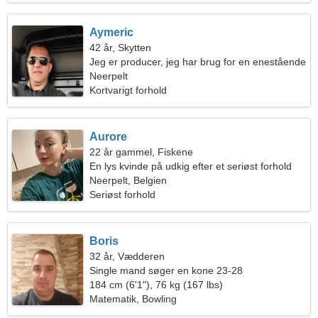
Aymeric
42 år, Skytten
Jeg er producer, jeg har brug for en enestående
kvinde
Neerpelt
Kortvarigt forhold
Aurore
22 år gammel, Fiskene
En lys kvinde på udkig efter et seriøst forhold
Neerpelt, Belgien
Seriøst forhold
Boris
32 år, Vædderen
Single mand søger en kone 23-28
184 cm (6'1"), 76 kg (167 lbs)
Matematik, Bowling