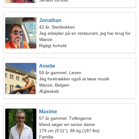
Seriøst forhold
Jonathan
42 år, Stenbukken
Jeg arbejder på en restaurant, jeg har brug for
en slank kvinde
Wanze
Rigtigt forhold
Amelie
59 år gammel, Løven
Jeg foretrækker også at læse musik
Wanze, Belgien
Ægteskab
Maxime
57 år gammel, Tvillingerne
Mand søger en senior dame
179 cm (5'11"), 85 kg (187 lbs)
Familie