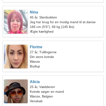
Nina
45 år, Stenbukken
Jeg har brug for en modig mand til at danse
sammen
166 cm (5'6"), 66 kg (145 lbs)
Ægte kærlighed
Florine
27 år, Tvillingerne
Din store kvinde
Wanze
Bryllup
Alicia
25 år, Vædderen
Kvinde søger en mand
Wanze, Belgien
Venskab