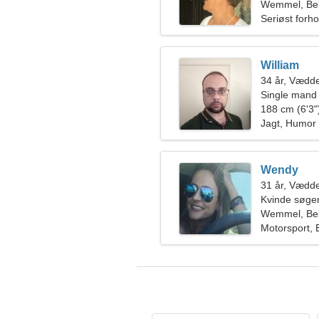
Wemmel, Bel
Seriøst forho
William
34 år, Vædd
Single mand
188 cm (6'3")
Jagt, Humor
Wendy
31 år, Vædd
Kvinde søger
Wemmel, Bel
Motorsport,