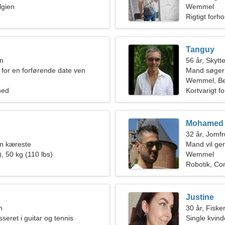
gien
Wemmel
Rigtigt forho
Tanguy
en
56 år, Skytt
 for en forførende date ven
Mand søger
Wemmel, Be
hed
Kortvarigt f
Mohamed
32 år, Jomf
en kæreste
Mand vil ge
, 50 kg (110 lbs)
Wemmel
Robotik, Co
Justine
n
30 år, Fiske
sseret i guitar og tennis
Single kvin