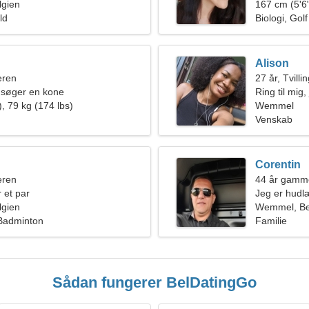
gien
167 cm (5'6"
ld
Biologi, Golf
Alison
eren
27 år, Tvilli
 søger en kone
Ring til mig
, 79 kg (174 lbs)
Wemmel
Venskab
Corentin
eren
44 år gamme
 et par
Jeg er hudlæ
gien
kvinde
Wemmel, Be
 Badminton
Familie
Sådan fungerer BelDatingGo