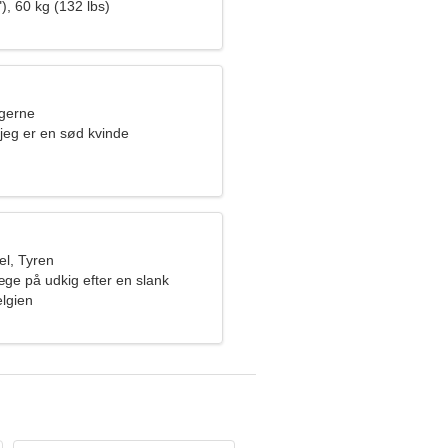
), 60 kg (132 lbs)
ngerne
, jeg er en sød kvinde
l, Tyren
ge på udkig efter en slank
lgien