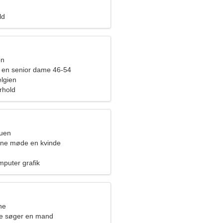
ld
en
 en senior dame 46-54
lgien
orhold
ruen
rne møde en kvinde
mputer grafik
ne
de søger en mand