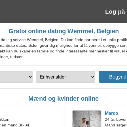
Log på
Gratis online dating Wemmel, Belgien
dating service Wemmel, Belgien. Du kan finde partnere i et unikt profil
romantiske dates. Siden giver dig mulighed for at få venner, opbygge s
kt kan du skabe en familie og finde interessante mennesker til virtuel 
nge, turister.
Mænd og kvinder online
Marco
ukken
24 år, Løve
r en mand 30-34
Mand søger