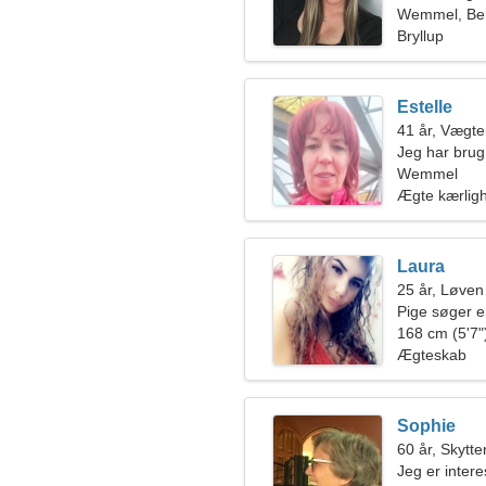
Wemmel, Bel
Bryllup
Estelle
41 år, Vægt
Jeg har brug
Wemmel
Ægte kærlig
Laura
25 år, Løven
Pige søger 
168 cm (5'7")
Ægteskab
Sophie
60 år, Skytte
Jeg er intere