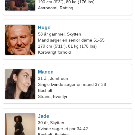
190 cm (6'3"), 80 kg (176 lbs)
Astronomi, Rafting
Hugo
58 år gammel, Skytten
Mand søger en senior dame 51-55
179 cm (5'11"), 81 kg (178 lbs)
Kortvarigt forhold
Manon
31 år, Jomfruen
Single kvinde søger en mand 37-38
Bocholt
Strand, Eventyr
Jade
30 år, Skytten
Kvinde søger et par 34-42
Bocholt, Belgien