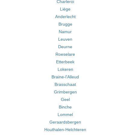
Charleroi
Liège
Anderlecht
Brugge
Namur
Leuven
Deurne
Roeselare
Etterbeek
Lokeren
Braine-l'Alleud
Brasschaat
Grimbergen
Geel
Binche
Lommel
Geraardsbergen
Houthalen-Helchteren