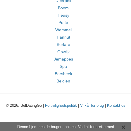
Neerpelt
Boom
Heusy
Putte
Wemmel
Hannut
Berlare
Opwijk
Jemappes
Spa
Borsbeek
Belgien
© 2026, BelDatingGo |
Fortrolighedspolitik
|
Vilkår for brug
|
Kontakt os
Denne hjemmeside bruger cookies. Ved at fortsætte med