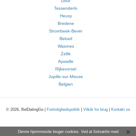
Dour
Tessenderlo
Heusy
Bredene
Strombeek-Bever
Beloeil
Wasmes
Zellik
Aywaille
Rijkevorsel
Jupille-sur-Meuse
Belgien
© 2026, BelDatingGo |
Fortrolighedspolitik
|
Vilkår for brug
|
Kontakt os
Denne hjemmeside bruger cookies. Ved at fortsætte med