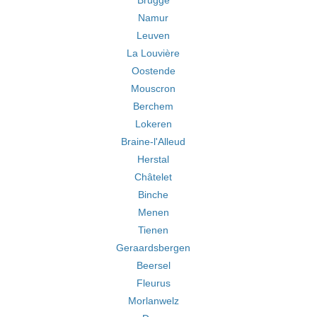
Brugge
Namur
Leuven
La Louvière
Oostende
Mouscron
Berchem
Lokeren
Braine-l'Alleud
Herstal
Châtelet
Binche
Menen
Tienen
Geraardsbergen
Beersel
Fleurus
Morlanwelz