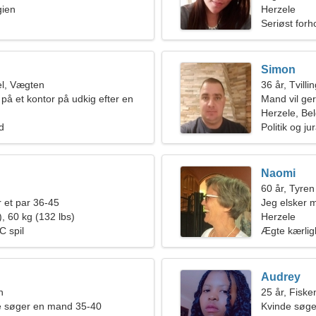
gien
Herzele
Seriøst forh
Simon
l, Vægten
36 år, Tvilli
på et kontor på udkig efter en
Mand vil ge
e
Herzele, Bel
ld
Politik og j
Naomi
60 år, Tyren
 et par 36-45
Jeg elsker 
, 60 kg (132 lbs)
Herzele
C spil
Ægte kærli
Audrey
n
25 år, Fiske
de søger en mand 35-40
Kvinde søg