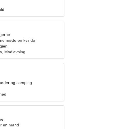
old
ngerne
rne møde en kvinde
gien
ura, Madlavning
møder og camping
ghed
ne
er en mand