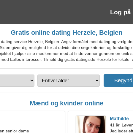
Log på
Gratis online dating Herzele, Belgien
dating service Herzele, Belgien. Angiv formålet med dating og vælg de
Siden giver dig mulighed for at udvide dine søgekriterier, og forskellige 
. Projektet hjælper sine medlemmer med at finde venner gennem en unik 
ed fælles interesser. Tilmeld dig gratis datingside Herzele for lokale, 
Mænd og kvinder online
Mathilde
41 år, Løve
en senior dame
Jeg leder eft