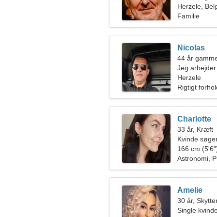
Herzele, Bel
Familie
Nicolas
44 år gamme
Jeg arbejder 
kærlig kvind
Herzele
Rigtigt forho
Charlotte
33 år, Kræft
Kvinde søger
166 cm (5'6")
Astronomi, P
Amelie
30 år, Skytte
Single kvin