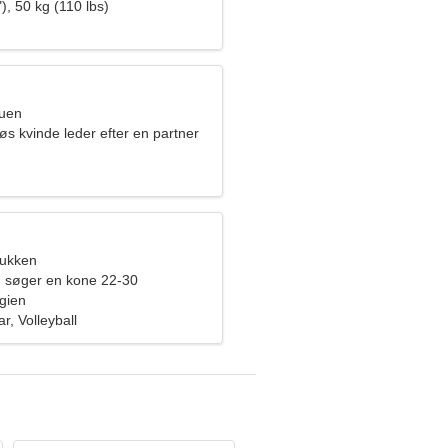
), 50 kg (110 lbs)
ruen
s kvinde leder efter en partner
bukken
 søger en kone 22-30
gien
ar, Volleyball