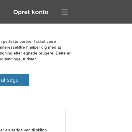
Opret konto
n perfekte partner takket være
interessefiltre hjælper dig med at
søgning efter egnede brugere. Dette er
udlændinge, turister.
n
er en seriøs ven til skiløb