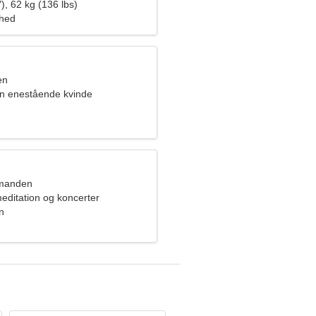
ammen
), 62 kg (136 lbs)
ghed
en
 en enestående kvinde
dmanden
editation og koncerter
n