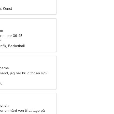
g, Kunst
ne
r et par 36-45
n
fik, Basketball
ngerne
imand, jeg har brug for en sjov
ld
pionen
ter en hård ven til at tage på