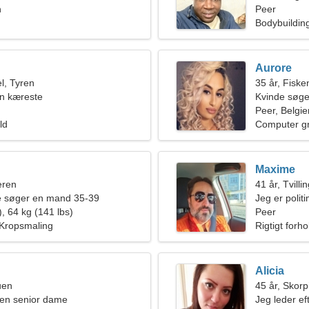
n
Peer
Bodybuildin
Aurore
l, Tyren
35 år, Fiske
en kæreste
Kvinde søge
Peer, Belgie
ld
Computer gra
Maxime
eren
41 år, Tvilli
de søger en mand 35-39
Jeg er polit
, 64 kg (141 lbs)
kvinde
Peer
 Kropsmaling
Rigtigt forho
Alicia
uen
45 år, Skor
en senior dame
Jeg leder ef