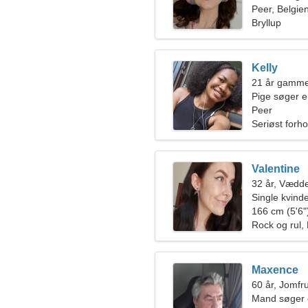
Peer, Belgie
Bryllup
Kelly
21 år gamme
Pige søger 
Peer
Seriøst forho
Valentine
32 år, Vædd
Single kvin
166 cm (5'6")
Rock og rul,
Maxence
60 år, Jomfr
Mand søger 