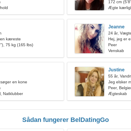
n
camping s
172 cm (5'8"
rhold
Ægte kærli
Jeanne
n
24 år, Vægt
 en kæreste
Hej, jeg er
"), 75 kg (165 lbs)
Peer
Venskab
Justine
55 år, Van
 søger en kone
Jeg elsker m
n
Peer, Belgie
, Natklubber
Ægteskab
Sådan fungerer BelDatingGo