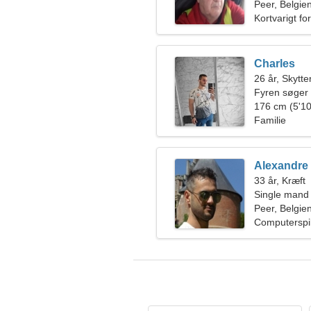
Peer, Belgie
Kortvarigt fo
Charles
26 år, Skytte
Fyren søger
176 cm (5'10
Familie
Alexandre
33 år, Kræft
Single mand
Peer, Belgie
Computerspil