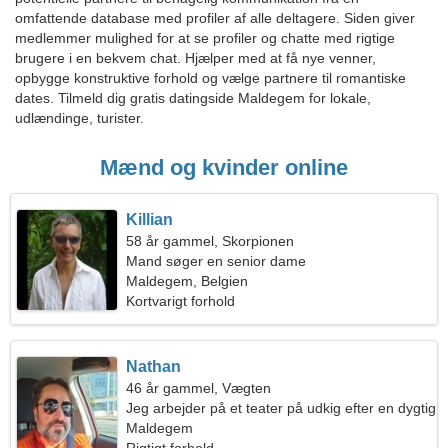
omfattende database med profiler af alle deltagere. Siden giver
medlemmer mulighed for at se profiler og chatte med rigtige
brugere i en bekvem chat. Hjælper med at få nye venner,
opbygge konstruktive forhold og vælge partnere til romantiske
dates. Tilmeld dig gratis datingside Maldegem for lokale,
udlændinge, turister.
Mænd og kvinder online
Killian
58 år gammel, Skorpionen
Mand søger en senior dame
Maldegem, Belgien
Kortvarigt forhold
Nathan
46 år gammel, Vægten
Jeg arbejder på et teater på udkig efter en dygtig
kvinde
Maldegem