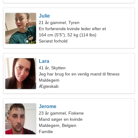
Julie
21 år gammel, Tyren
En forførende kvinde leder efter et
kærlighedsforhold
164 cm (5'5"), 52 kg (114 lbs)
Seriøst forhold
Lara
41 år, Skytten
Jeg har brug for en venlig mand til fitness
Maldegem
Ægteskab
Jerome
23 år gammel, Fiskene
Mand søger en kvinde
Maldegem, Belgien
Familie