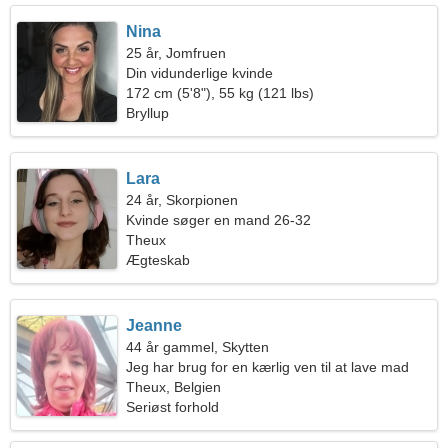
Nina
25 år, Jomfruen
Din vidunderlige kvinde
172 cm (5'8"), 55 kg (121 lbs)
Bryllup
Lara
24 år, Skorpionen
Kvinde søger en mand 26-32
Theux
Ægteskab
Jeanne
44 år gammel, Skytten
Jeg har brug for en kærlig ven til at lave mad
sammen
Theux, Belgien
Seriøst forhold